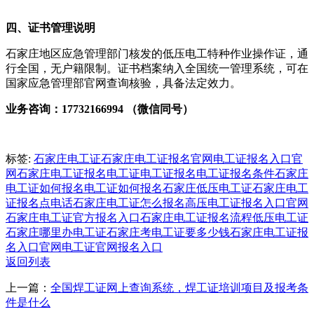
四、证书管理说明
石家庄地区应急管理部门核发的低压电工特种作业操作证，通
行全国，无户籍限制。证书档案纳入全国统一管理系统，可在
国家应急管理部官网查询核验，具备法定效力。
业务咨询：17732166994 （微信同号）
标签:
石家庄电工证
石家庄电工证报名官网
电工证报名入口官
网
石家庄电工证报名
电工证
电工证报名
电工证报名条件
石家庄
电工证如何报名
电工证如何报名
石家庄低压电工证
石家庄电工
证报名点电话
石家庄电工证怎么报名
高压电工证报名入口官网
石家庄电工证官方报名入口
石家庄电工证报名流程
低压电工证
石家庄哪里办电工证
石家庄考电工证要多少钱
石家庄电工证报
名入口官网
电工证官网报名入口
返回列表
上一篇：
全国焊工证网上查询系统，焊工证培训项目及报考条
件是什么