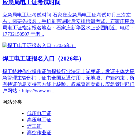
应急局电工证考试时间
应急局电工证考试时间 石家庄应急局电工证考试每月三次左
右，需要先报名，手机刷完课时后安排培训考试。石家庄应急
局电工证指定报名地点：石家庄新华区水上公园附近。电话：
17732150507 于老...
焊工电工证报名入口（2026年）
焊工特种作业操作证为焊接行业法定上岗凭证，发证主体为应
急管理主管部门，证书全国互通使用，无地域、户籍约束，所
有持证信息支持官方线上核验。权威查询渠道1. 应急管理部门
户网站：https://www.m...
网站分类
低压电工证
高压电工证
焊工证
高空作业证