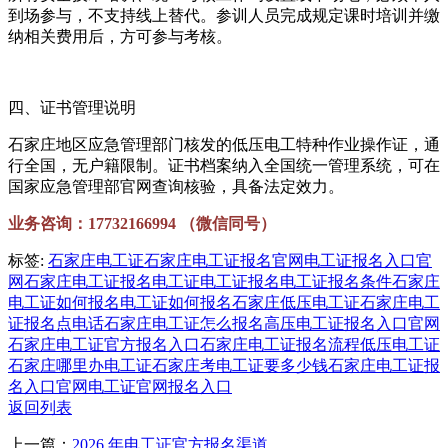
到场参与，不支持线上替代。参训人员完成规定课时培训并缴
纳相关费用后，方可参与考核。
四、证书管理说明
石家庄地区应急管理部门核发的低压电工特种作业操作证，通
行全国，无户籍限制。证书档案纳入全国统一管理系统，可在
国家应急管理部官网查询核验，具备法定效力。
业务咨询：17732166994 （微信同号）
标签:
石家庄电工证
石家庄电工证报名官网
电工证报名入口官
网
石家庄电工证报名
电工证
电工证报名
电工证报名条件
石家庄
电工证如何报名
电工证如何报名
石家庄低压电工证
石家庄电工
证报名点电话
石家庄电工证怎么报名
高压电工证报名入口官网
石家庄电工证官方报名入口
石家庄电工证报名流程
低压电工证
石家庄哪里办电工证
石家庄考电工证要多少钱
石家庄电工证报
名入口官网
电工证官网报名入口
返回列表
上一篇：
2026 年电工证官方报名渠道