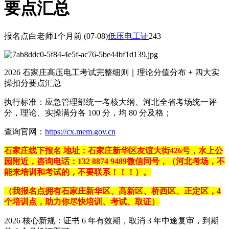
要点汇总
报名点白老师
1个月前
(07-08)
低压电工证
243
2026 石家庄高压电工考试完整细则｜理论分值分布 + 四大实
操扣分要点汇总
执行标准：应急管理部统一考核大纲、河北全省考场统一评
分，理论、实操满分各 100 分，均 80 分及格；
查询官网：
https://cx.mem.gov.cn
石家庄线下报名 地址：石家庄新华区友谊大街426号，水上公
园附近，咨询电话：
132 8874 9489
微信同号，（河北考场，不
能来培训和考试的，不要联系！！！）。
（我报名点拥有石家庄新华区、高新区、桥西区、正定区，4
个培训点，助力你尽快培训、考试、取证）
2026 核心新规：证书 6 年有效期，取消 3 年中途复审，到期