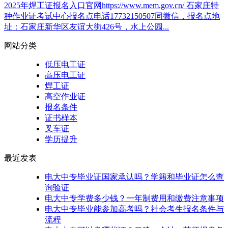
2025年焊工证报名入口官网https://www.mem.gov.cn/ 石家庄特
种作业证考试中心报名点电话17732150507同微信，报名点地
址：石家庄新华区友谊大街426号，水上公园...
网站分类
低压电工证
高压电工证
焊工证
高空作业证
报名条件
证书样本
叉车证
学历提升
最近发表
电大中专毕业证国家承认吗？学籍和毕业证怎么查
询验证
电大中专学费多少钱？一年制费用和缴费注意事项
电大中专毕业能参加高考吗？社会考生报名条件与
流程