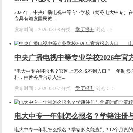
2026年，中央广播电视中等专业学校（简称电大中专
专具有颁发国民教...
发布时间：2026-08-08
分类：
学历提升
浏览：7
中央广播电视中等专业学校2026年
"电大中专在哪报名？官网上怎么找不到入口？一年制怎
料，由教务后台录入注...
发布时间：2026-08-07
分类：
学历提升
浏览：15
电大中专一年制怎么报名？学籍注册
电大中专一年制怎么报名？学籍多久能查到？12个月真的