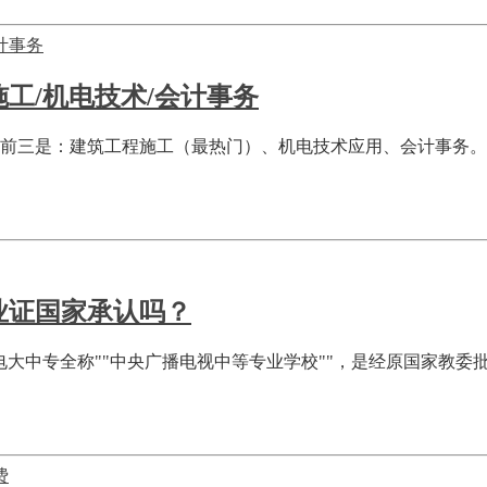
工/机电技术/会计事务
前三是：建筑工程施工（最热门）、机电技术应用、会计事务。
业证国家承认吗？
电大中专全称""中央广播电视中等专业学校""，是经原国家教