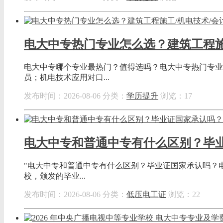
电大中专热门专业怎么选？建筑工程施
电大中专哪个专业最热门？值得选吗？电大中专热门专业
员；机电技术应用对口...
发布时间：2026-08-06
分类：
学历提升
浏览：17
电大中专和普通中专有什么区别？毕
"电大中专和普通中专有什么区别？毕业证国家承认吗？
校，颁发的毕业...
发布时间：2026-08-06
分类：
低压电工证
浏览：22