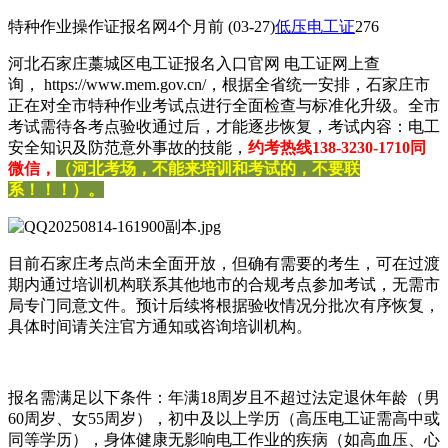
特种作业操作证报名网
4个月前
(03-27)
低压电工证
276
河北石家庄藁城区电工证报名入口官网 电工证网上查
询，
https://www.mem.gov.cn/，
根据全省统一安排，石家庄市
正在对全市特种作业考试点进行全面检查与标准化升级。全市
考试需待各考点验收通过后，才能逐步恢复，考试内容：电工
安全知识及防范意外事故的技能，
约考热线138-3230-1710同
微信，
（河北考场，不能来培训和考试的，不要联
系！！！）。
目前石家庄考点尚未全面开放，但确有需要的考生，可在过渡
期内通过培训机构联系其他地市的合规考点参加考试，无需市
局专门同意文件。预计后续将根据验收情况分批次有序恢复，
具体时间请关注官方通知或咨询培训机构。
报名需满足以下条件：年满18周岁且不超过法定退休年龄（男
60周岁、女55周岁），初中及以上学历（高压电工证需高中或
同等学历），身体健康无影响电工作业的疾病（如高血压、心