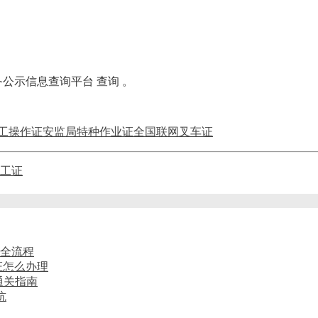
示信息查询平台‌ 查询 ‌‌。
工操作证
安监局特种作业证全国联网
叉车证
工证
试全流程
证怎么办理
通关指南
坑