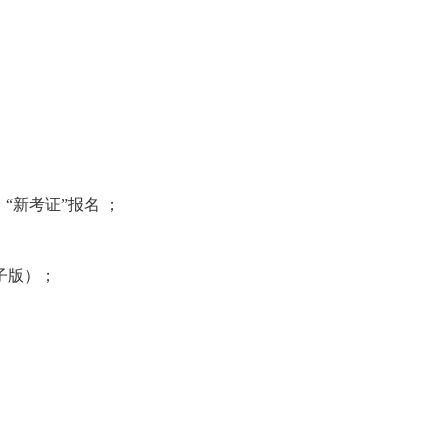
新考证”报名 ‌‌；
子版）；