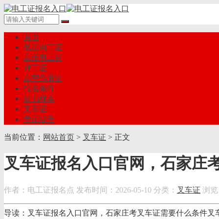
首页
低压电工证
高压电工证
焊工证
高空作业证
报名条件
证书样本
叉车证
学历提升
当前位置：
网站首页
>
叉车证
> 正文
叉车证报名入口官网，石家庄
作者：电工证报名点
发布时间：2026-05-10
分类：
叉车证
浏览
导读：叉车证报名入口官网，石家庄考叉车证需要什么条件叉车证