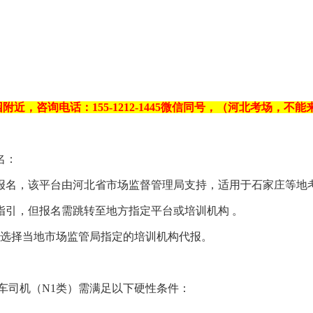
附近，咨询电话：155-1212-1445微信同号，（河北考场，
名：
‌ 报名，该平台由河北省市场监督管理局支持，适用于石家庄等地考生
策指引，但报名需跳转至地方指定平台或培训机构 ‌‌。
先选择当地市场监管局指定的培训机构代报。‌
司机（N1类）‌需满足以下‌硬性条件‌：