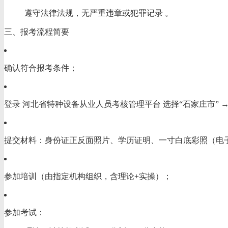
遵守法律法规，无严重违章或犯罪记录 ‌‌。‌
三、报考流程简要‌
‌确认符合报考条件‌；
‌登录 河北省特种设备从业人员考核管理平台‌ 选择“石家庄市” → “
‌提交材料‌：身份证正反面照片、学历证明、一寸白底彩照（电
‌参加培训‌（由指定机构组织，含理论+实操）；
‌参加考试‌：