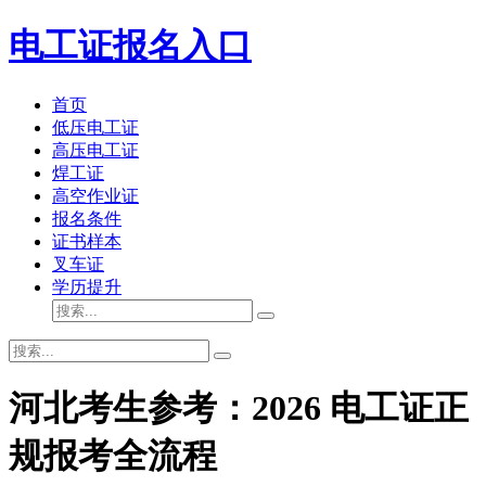
电工证报名入口
首页
低压电工证
高压电工证
焊工证
高空作业证
报名条件
证书样本
叉车证
学历提升
河北考生参考：2026 电工证正
规报考全流程