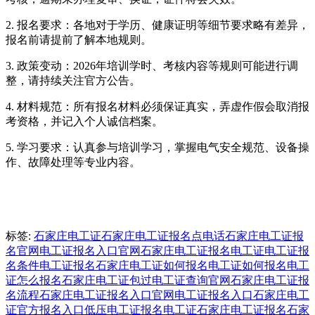
2. 报名要求：各地对于学历、健康证明等细节要求略有差异，
报名前请提前了解本地规则。
3. 政策变动：2026年培训学时、考核内容等规则可能进行调
整，请持续关注官方公告。
4. 材料规范：所有报名材料必须保证真实，弄虚作假会取消报
考资格，并记入个人诚信档案。
5. 学习要求：认真参与培训学习，掌握电气安全规范、设备操
作、故障处理等专业内容。
标签:
石家庄电工证
石家庄电工证报名点电话
石家庄电工证报
名官网
电工证报名入口官网
石家庄电工证报名
电工证
电工证报
名条件
电工证报名
石家庄电工证如何报名
电工证如何报名
电工
证怎么报名
石家庄电工证包过
电工证查询官网
石家庄电工证报
名流程
石家庄电工证报名入口官网
电工证报名入口
石家庄电工
证官方报名入口
低压电工证报名
电工证石家庄电工证报名
石家