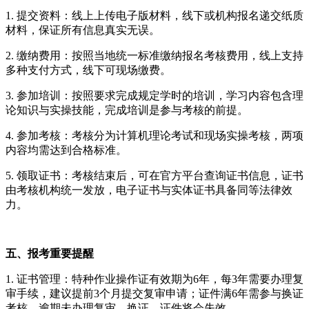
1. 提交资料：线上上传电子版材料，线下或机构报名递交纸质
材料，保证所有信息真实无误。
2. 缴纳费用：按照当地统一标准缴纳报名考核费用，线上支持
多种支付方式，线下可现场缴费。
3. 参加培训：按照要求完成规定学时的培训，学习内容包含理
论知识与实操技能，完成培训是参与考核的前提。
4. 参加考核：考核分为计算机理论考试和现场实操考核，两项
内容均需达到合格标准。
5. 领取证书：考核结束后，可在官方平台查询证书信息，证书
由考核机构统一发放，电子证书与实体证书具备同等法律效
力。
五、报考重要提醒
1. 证书管理：特种作业操作证有效期为6年，每3年需要办理复
审手续，建议提前3个月提交复审申请；证件满6年需参与换证
考核，逾期未办理复审、换证，证件将会失效。