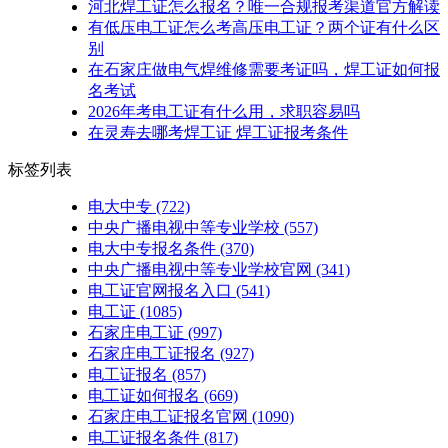
河北焊工证怎么报名？唯一合规报考渠道官方解读
有低压电工证怎么考高压电工证？两个证有什么区
别
在石家庄做电气焊维修需要考证吗，焊工证如何报
名考试
2026年考电工证有什么用，求职容易吗
在灵寿去哪考焊工证 焊工证报考条件
标签列表
电大中专
(722)
中央广播电视中等专业学校
(557)
电大中专报名条件
(370)
中央广播电视中等专业学校官网
(341)
电工证官网报名入口
(541)
电工证
(1085)
石家庄电工证
(997)
石家庄电工证报名
(927)
电工证报名
(857)
电工证如何报名
(669)
石家庄电工证报名官网
(1090)
电工证报名条件
(817)