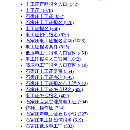
电工证官网报名入口
(542)
电工证
(1078)
石家庄电工证
(992)
石家庄电工证报名
(926)
电工证报名
(856)
电工证如何报名
(670)
石家庄电工证报名官网
(1086)
电工证报名条件
(815)
低压电工证报名入口官网
(454)
电工证报名入口官网
(1042)
高压电工证报名入口官网
(418)
石家庄电工证复审
(354)
石家庄电工证办理
(395)
石家庄电工证报名点电话
(612)
石家庄电工证怎么报名
(606)
电工证怎么报名
(409)
石家庄应急管理局电工证
(304)
特种工操作证
(334)
石家庄考电工证要多少钱
(327)
石家庄电工证如何报名
(619)
石家庄低压电工证
(583)