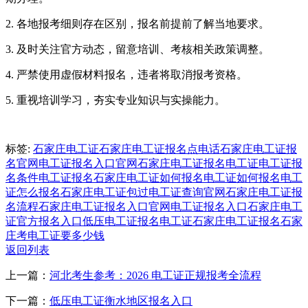
2. 各地报考细则存在区别，报名前提前了解当地要求。
3. 及时关注官方动态，留意培训、考核相关政策调整。
4. 严禁使用虚假材料报名，违者将取消报考资格。
5. 重视培训学习，夯实专业知识与实操能力。
标签:
石家庄电工证
石家庄电工证报名点电话
石家庄电工证报
名官网
电工证报名入口官网
石家庄电工证报名
电工证
电工证报
名条件
电工证报名
石家庄电工证如何报名
电工证如何报名
电工
证怎么报名
石家庄电工证包过
电工证查询官网
石家庄电工证报
名流程
石家庄电工证报名入口官网
电工证报名入口
石家庄电工
证官方报名入口
低压电工证报名
电工证石家庄电工证报名
石家
庄考电工证要多少钱
返回列表
上一篇：
河北考生参考：2026 电工证正规报考全流程
下一篇：
低压电工证衡水地区报名入口