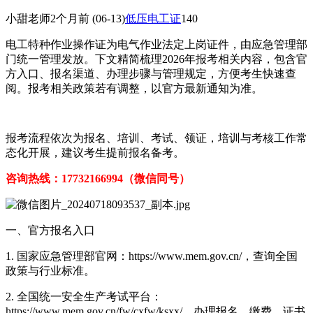
小甜老师
2个月前
(06-13)
低压电工证
140
电工特种作业操作证为电气作业法定上岗证件，由应急管理部
门统一管理发放。下文精简梳理2026年报考相关内容，包含官
方入口、报名渠道、办理步骤与管理规定，方便考生快速查
阅。报考相关政策若有调整，以官方最新通知为准。
报考流程依次为报名、培训、考试、领证，培训与考核工作常
态化开展，建议考生提前报名备考。
咨询热线：17732166994（微信同号）
一、官方报名入口
1. 国家应急管理部官网：https://www.mem.gov.cn/，查询全国
政策与行业标准。
2. 全国统一安全生产考试平台：
https://www.mem.gov.cn/fw/cxfw/ksxx/，办理报名、缴费、证书