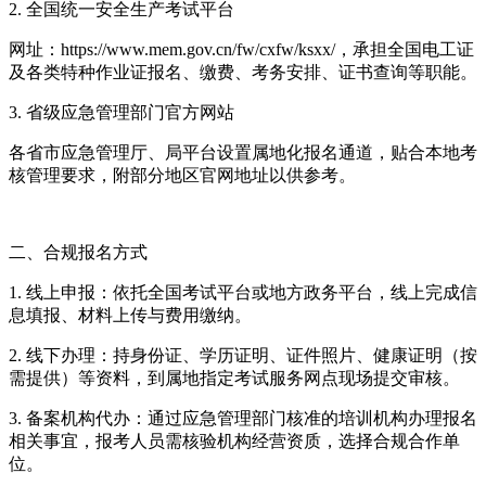
2. 全国统一安全生产考试平台
网址：https://www.mem.gov.cn/fw/cxfw/ksxx/，承担全国电工证
及各类特种作业证报名、缴费、考务安排、证书查询等职能。
3. 省级应急管理部门官方网站
各省市应急管理厅、局平台设置属地化报名通道，贴合本地考
核管理要求，附部分地区官网地址以供参考。
二、合规报名方式
1. 线上申报：依托全国考试平台或地方政务平台，线上完成信
息填报、材料上传与费用缴纳。
2. 线下办理：持身份证、学历证明、证件照片、健康证明（按
需提供）等资料，到属地指定考试服务网点现场提交审核。
3. 备案机构代办：通过应急管理部门核准的培训机构办理报名
相关事宜，报考人员需核验机构经营资质，选择合规合作单
位。