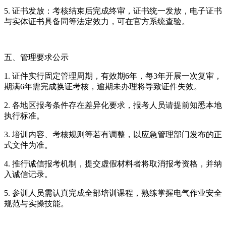
5. 证书发放：考核结束后完成终审，证书统一发放，电子证书
与实体证书具备同等法定效力，可在官方系统查验。
五、管理要求公示
1. 证件实行固定管理周期，有效期6年，每3年开展一次复审，
期满6年需完成换证考核，逾期未办理将导致证件失效。
2. 各地区报考条件存在差异化要求，报考人员请提前知悉本地
执行标准。
3. 培训内容、考核规则等若有调整，以应急管理部门发布的正
式文件为准。
4. 推行诚信报考机制，提交虚假材料者将取消报考资格，并纳
入诚信记录。
5. 参训人员需认真完成全部培训课程，熟练掌握电气作业安全
规范与实操技能。