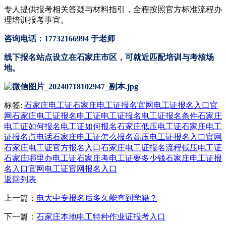
专人提供报考相关答疑与材料指引，全程按照官方标准流程办
理培训报考事宜。
咨询电话：17732166994 于老师
线下报名站点设立在石家庄市区，可就近匹配培训与考核场
地。
标签:
石家庄电工证
石家庄电工证报名官网
电工证报名入口官
网
石家庄电工证报名
电工证
电工证报名
电工证报名条件
石家庄
电工证如何报名
电工证如何报名
石家庄低压电工证
石家庄电工
证报名点电话
石家庄电工证怎么报名
高压电工证报名入口官网
石家庄电工证官方报名入口
石家庄电工证报名流程
低压电工证
石家庄哪里办电工证
石家庄考电工证要多少钱
石家庄电工证报
名入口官网
电工证官网报名入口
返回列表
上一篇：
电大中专报名后多久能查到学籍？
下一篇：
石家庄本地电工特种作业证报考入口