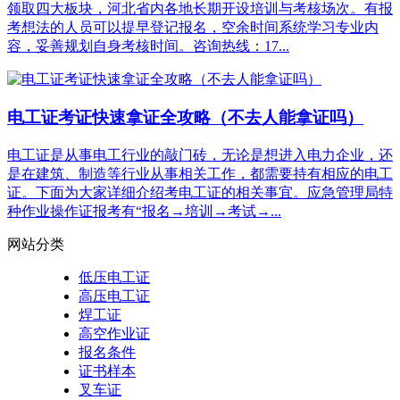
领取四大板块，河北省内各地长期开设培训与考核场次。有报
考想法的人员可以提早登记报名，空余时间系统学习专业内
容，妥善规划自身考核时间。咨询热线：17...
电工证考证快速拿证全攻略（不去人能拿证吗）
电工证是从事电工行业的敲门砖，无论是想进入电力企业，还
是在建筑、制造等行业从事相关工作，都需要持有相应的电工
证。下面为大家详细介绍考电工证的相关事宜。应急管理局特
种作业操作证报考有“报名→培训→考试→...
网站分类
低压电工证
高压电工证
焊工证
高空作业证
报名条件
证书样本
叉车证