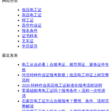
网站分类
低压电工证
高压电工证
焊工证
高空作业证
报名条件
证书样本
叉车证
学历提升
最近发表
电工从业必看｜合规考证、规范用证、避免证件失
效
河北特种作业证报考新规｜低压电工持证上岗完整
流程
2026 特种作业高压电工证标准化报考流程说明
零基础能考电工证吗？报考条件 + 流程一次性讲
清
石家庄电工证怎么合规报考？费用、条件、流程完
整解读