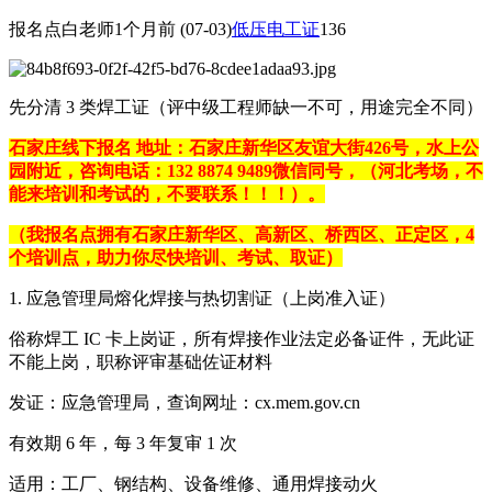
报名点白老师
1个月前
(07-03)
低压电工证
136
先分清 3 类焊工证（评中级工程师缺一不可，用途完全不同）
石家庄线下报名 地址：石家庄新华区友谊大街426号，水上公
园附近，咨询电话：
132 8874 9489
微信同号，（河北考场，不
能来培训和考试的，不要联系！！！）。
（我报名点拥有石家庄新华区、高新区、桥西区、正定区，4
个培训点，助力你尽快培训、考试、取证）
1. 应急管理局熔化焊接与热切割证（上岗准入证）
俗称焊工 IC 卡上岗证，所有焊接作业法定必备证件，无此证
不能上岗，职称评审基础佐证材料
发证：应急管理局，查询网址：cx.mem.gov.cn
有效期 6 年，每 3 年复审 1 次
适用：工厂、钢结构、设备维修、通用焊接动火