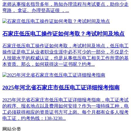
老师从事报名指导多年，熟知办理流程与考试要点，助你少走
弯路， 拿证。办理登高证很 ，...
石家庄低压电工操作证如何考取？考试时间及地点
石家庄低压电工操作证如何考取，考试时间及地点，低压电工
操作证是电工从业者职业生涯中必不可少的一部分，不仅是个
人技能水平的权威认证，也是从事低压电工相关工作所需的基
本资质。那么，如何获得这一证书呢？约考...
2025年河北省石家庄市低压电工证详细报考指南
2025年河北省石家庄市低压电工证详细报考指南，电工证考试
的程序、报名地点以及费用如何安排？作为一项特殊工种，电
工必须获得相应的资质证书方可上岗。每个月都有众多人报考
电工证，约考热线：138-3230...
网站分类