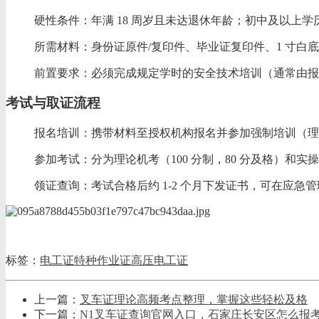
‌硬性条件‌：年满 18 周岁且未达退休年龄；初中及以
‌所需材料‌：身份证原件/复印件、毕业证复印件、1 
‌前置要求‌：必须完成规定学时的‌安全技术培训‌（通常由
考试与取证流程
‌报名培训‌：携带材料至授权机构报名并参加强制培训（理论
‌参加考试‌：分为‌理论机考‌（100 分制，80 分及格）和
‌领证查询‌：考试合格后约 1-2 个月下发证书，可在应急
标签：
电工证
特种作业证
高压电工证
上一篇：
叉车证理论高频考点整理，掌握这些轻松及格
下一篇：
N1叉车证查询官网入口，石家庄长安区怎么报