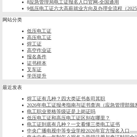
8
应急管理局电工证报名入口官网-全国通用
9
低压电工证六大高薪就业方向及办理全流程（202
网站分类
低压电工证
高压电工证
焊工证
高空作业证
报名条件
证书样本
叉车证
学历提升
最近发表
焊工证有几种？四大类证书各司其职
2026年电工证报考指南与证书查询（应急管理部颁
电工职业资格等级证是上岗证吗
低压电工证和高压电工证区别在哪里？
电工证到底有几种？一文看懂三类电工证书
中央广播电视中等专业学校2026年官方报名入口