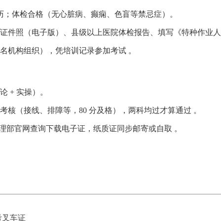
上学历；体检合格（无心脏病、癫痫、色盲等禁忌症）。
寸白底证件照（电子版）、县级以上医院体检报告、填写《特种作业
报名机构组织），凭培训记录参加考试 。‌‌
 + 实操）。
‌实操考核‌（接线、排障等，80 分及格），两科均过才算通过 。
管理部官网查询下载电子证，纸质证同步邮寄或自取 。‌‌
考叉车证