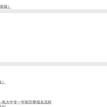
5新版）
发）
——电大中专一年制完整报名流程