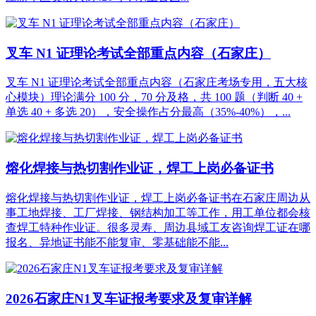
叉车 N1 证理论考试全部重点内容（石家庄）
叉车 N1 证理论考试全部重点内容（石家庄考场专用，五大核
心模块）理论满分 100 分，70 分及格，共 100 题（判断 40 +
单选 40 + 多选 20），安全操作占分最高（35%-40%），...
熔化焊接与热切割作业证，焊工上岗必备证书
熔化焊接与热切割作业证，焊工上岗必备证书在石家庄周边从
事工地焊接、工厂焊接、钢结构加工等工作，用工单位都会核
查焊工特种作业证。很多灵寿、周边县域工友咨询焊工证在哪
报名、异地证书能不能复审、零基础能不能...
2026石家庄N1叉车证报考要求及复审详解