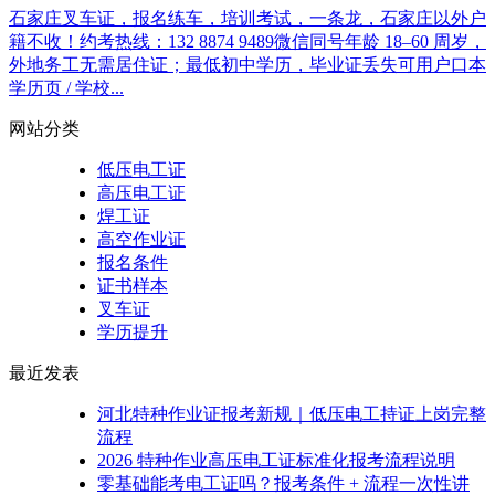
石家庄叉车证，报名练车，培训考试，一条龙，石家庄以外户
籍不收！约考热线：132 8874 9489微信同号年龄 18–60 周岁，
外地务工无需居住证；最低初中学历，毕业证丢失可用户口本
学历页 / 学校...
网站分类
低压电工证
高压电工证
焊工证
高空作业证
报名条件
证书样本
叉车证
学历提升
最近发表
河北特种作业证报考新规｜低压电工持证上岗完整
流程
2026 特种作业高压电工证标准化报考流程说明
零基础能考电工证吗？报考条件 + 流程一次性讲