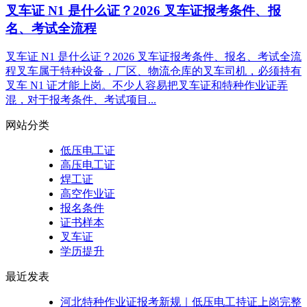
叉车证 N1 是什么证？2026 叉车证报考条件、报
名、考试全流程
叉车证 N1 是什么证？2026 叉车证报考条件、报名、考试全流
程叉车属于特种设备，厂区、物流仓库的叉车司机，必须持有
叉车 N1 证才能上岗。不少人容易把叉车证和特种作业证弄
混，对于报考条件、考试项目...
网站分类
低压电工证
高压电工证
焊工证
高空作业证
报名条件
证书样本
叉车证
学历提升
最近发表
河北特种作业证报考新规｜低压电工持证上岗完整