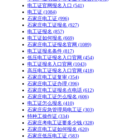
电工证官网报名入口
(541)
电工证
(1084)
石家庄电工证
(996)
石家庄电工证报名
(927)
电工证报名
(857)
电工证如何报名
(669)
石家庄电工证报名官网
(1089)
电工证报名条件
(817)
低压电工证报名入口官网
(454)
电工证报名入口官网
(1043)
高压电工证报名入口官网
(418)
石家庄电工证复审
(354)
石家庄电工证办理
(396)
石家庄电工证报名点电话
(612)
石家庄电工证怎么报名
(606)
电工证怎么报名
(410)
石家庄应急管理局电工证
(303)
特种工操作证
(334)
石家庄考电工证要多少钱
(328)
石家庄电工证如何报名
(620)
石家庄低压电工证
(583)