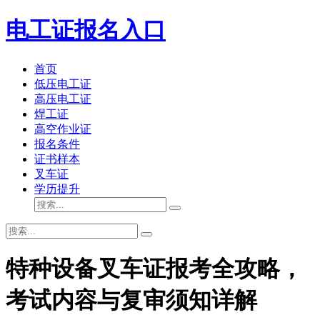
电工证报名入口
首页
低压电工证
高压电工证
焊工证
高空作业证
报名条件
证书样本
叉车证
学历提升
特种设备叉车证报考全攻略，
考试内容与复审须知详解