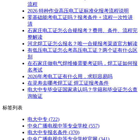
流程
2026 特种作业高压电工证标准化报考流程说明
零基础能考电工证吗？报考条件 + 流程一次性讲
清
石家庄电工证怎么合规报考？费用、条件、流程完
整解读
河北焊工证怎么报名？唯一合规报考渠道官方解读
有低压电工证怎么考高压电工证？两个证有什么区
别
在石家庄做电气焊维修需要考证吗，焊工证如何报
名考试
2026年考电工证有什么用，求职容易吗
在灵寿去哪考焊工证 焊工证报考条件
电大中专毕业证国家承认吗？学籍和毕业证怎么查
询验证
标签列表
电大中专
(722)
中央广播电视中等专业学校
(557)
电大中专报名条件
(370)
中央广播电视中等专业学校官网
(341)